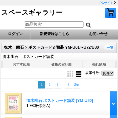
PCサイト
スペースギャラリー
ログイン
新規登録はこちら
お問い合せ
御木 幽石 > ポストカード☆額装 YM-U01〜U72/U80
一覧
御木幽石 ポストカード額装
おすすめ順
価格の安い順
売れ筋順
表示件数
:
...
1
2
3
8
次
»
御木幽石 ポストカード額装
[YM-U80]
1,980円
(税込)