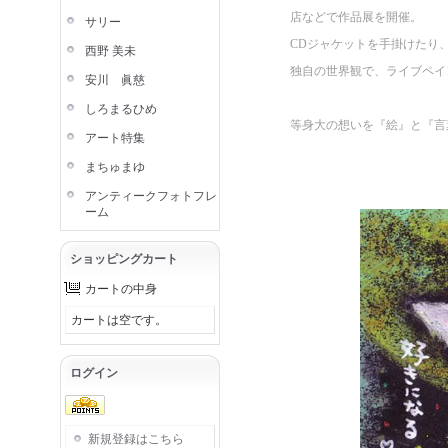
店などで作品展を開催。
サリー
CDジャケットを手掛けたり
西野 美未
独自の世界観で、ライブペイ
安川 眞慈
しろまるひめ
等身大の想いを『絵』と『言
アート特集
まちゅまゆ
アンティークフォトフレ
ーム
ショッピングカート
カートの中身
カートは空です。
ログイン
新規登録はこちら