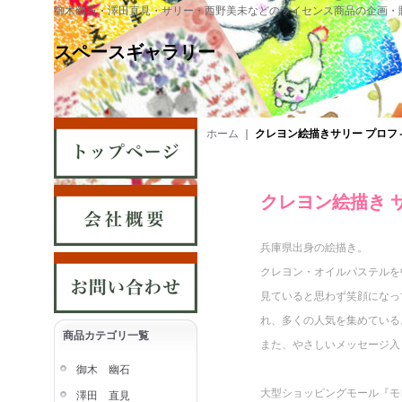
御木幽石・澤田直見・サリー・西野美未などのライセンス商品の企画・
スペースギャラリー
ホーム
｜
クレヨン絵描きサリー プロフ
クレヨン絵描き 
兵庫県出身の絵描き。
クレヨン・オイルパステルを
見ていると思わず笑顔になっ
れ、多くの人気を集めている
商品カテゴリ一覧
また、やさしいメッセージ入
御木 幽石
大型ショッピングモール『モ
澤田 直見